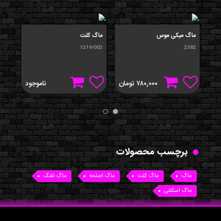
ماگ میکی موس
ماگ کلت
ماگ
/001
1219/002
2382
۷۸۰,۰۰۰
تومان
ناموجود
برچسب محصولات
ماگ
ماگ کلت
ماگ اصلحه
ماگ تفنگ
ماگ اسکلتی