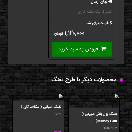
زمان ارسال
:
کمتر از یک هفته کاری
قیمت برای شما
:
۱,۱۲۰,۰۰۰
تومان
افزودن به سبد خرید
محصولات دیگر با طرح تفنگ
تفنگ ابنباتی ( شکلات گان )
ماگ
تفنگ پول پاش صورتی (
/002
1292
Money Gun)
1507/002