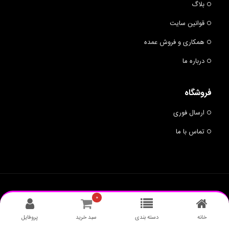
بلاگ
قوانین سایت
همکاری و فروش عمده
درباره ما
فروشگاه
ارسال فوری
تماس با ما
© 2019 BUMRANG - ALL RIGHTS RESERVED.
BUMRANG
۰
طراحی وبسایت
: نارنج سیستم
خانه
دسته بندی
سبد خرید
پروفایل