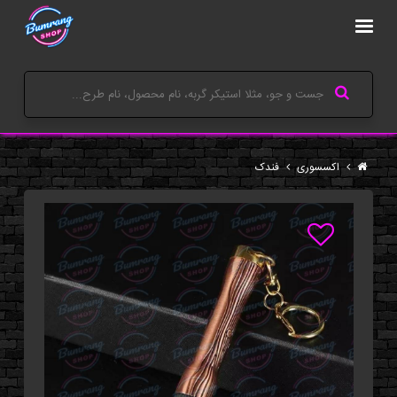
اکسسوری
فندک