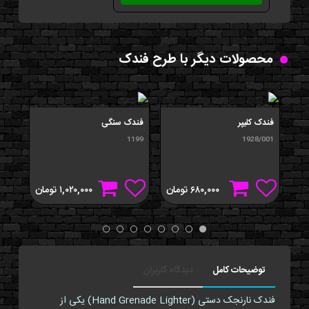
محصولات دیگر با طرح فندک
فندک کليپر
فندک سنگی
فندک
194
1199
1928/001
۶۸۰,۰۰۰
تومان
۱,۰۲۰,۰۰۰
تومان
توضیحات کامل
دیدگاه کاربران
فندک نارنجک دستی (Hand Grenade Lighter) یکی از