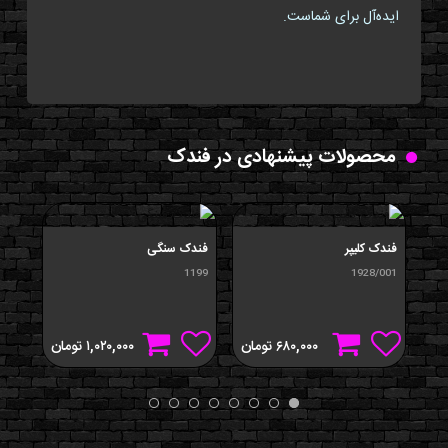
ایده‌آل برای شماست.
محصولات پیشنهادی در فندک
فندک کليپر
فندک سنگی
فندک
194
1199
1928/001
۶۸۰,۰۰۰
تومان
۱,۰۲۰,۰۰۰
تومان