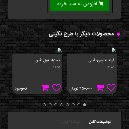
افزودن به سبد خرید
محصولات دیگر با طرح نگینی
گردنبند چین نگینی
دستبند فول نگین
دستب
263
1160
2146
۹۵۰,۰۰۰
تومان
ناموجود
توضیحات کامل
دیدگاه کاربران