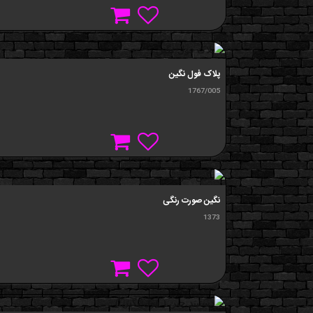
پلاک فول نگين
1767/005
نگين صورت رنگی
1373