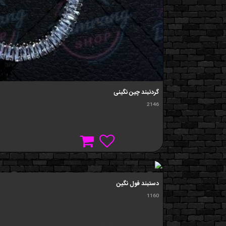
گردنبند چین نگینی
2146
دستبند فول نگین
1160