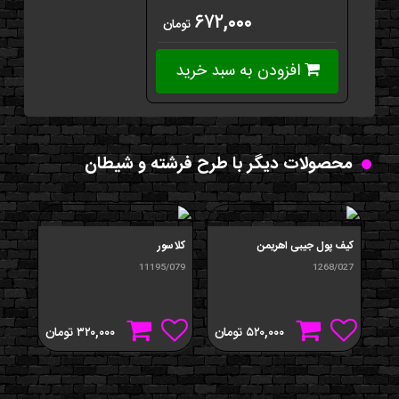
۶۷۲,۰۰۰
تومان
افزودن به سبد خرید
محصولات دیگر با طرح فرشته و شیطان
کیف پول جیبی اهریمن
کلاسور
گردن
11195/079
1268/027
شیط
473
۵۲۰,۰۰۰
تومان
۳۲۰,۰۰۰
تومان