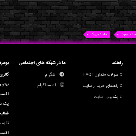
سک صورت
ماسک پورگ
راهنما
ما در شبکه های اجتماعی
بومر
تلگرام
گالری
سوالات متداول | FAQ
بهتری
اینستاگرام
راهنمای خرید از سایت
اکسسو
پشتیبانی سایت
یک ده
فعالی
تا به 
اکسسو