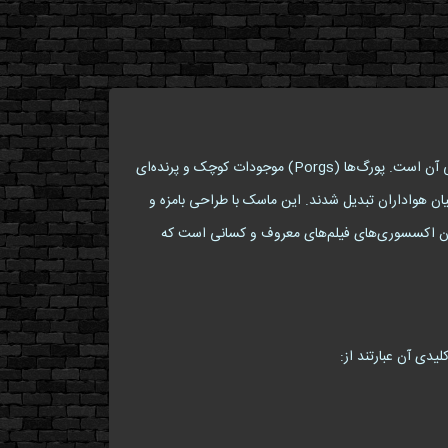
ماسک پورگ (Porg Mask) یکی از جذابترین اکسسوری‌های فانتزی برای طرفداران دنیای ستاره‌وار (Star Wars) و موجودات دوست‌داشتنی آن است. پورگ‌ها (Porgs) موجودات کوچک و پرنده‌ای
 معرفی شدند و به سرعت به نمادی محبوب در میان هواداران تبدیل شدند. این ماسک با طراحی بامزه و
آوران اکسسوری‌های فیلم‌های معروف و کسانی است که
لیدی آن عبارتند از: