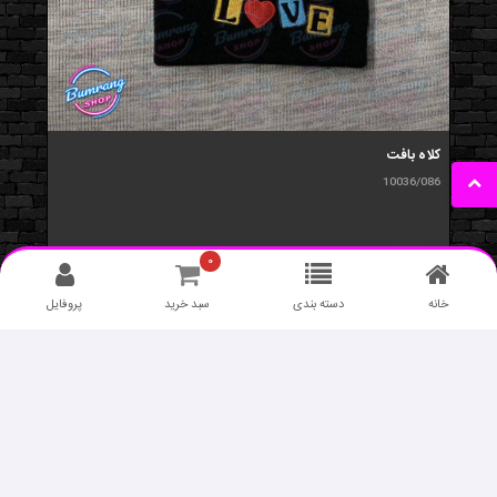
کلاه بافت
10036/086
۹۹,۰۰۰
تومان
۰
خانه
دسته بندی
سبد خرید
پروفایل
برچسب محصولات
فیس ماسک