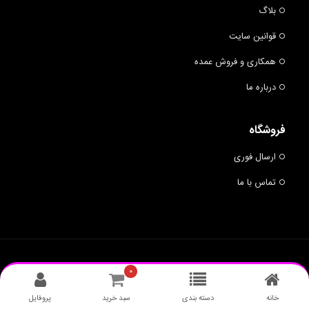
بلاگ
قوانین سایت
همکاری و فروش عمده
درباره ما
فروشگاه
ارسال فوری
تماس با ما
© 2019 BUMRANG - ALL RIGHTS RESERVED.
BUMRANG
۰
طراحی وبسایت
: نارنج سیستم
خانه
دسته بندی
سبد خرید
پروفایل