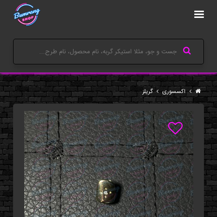
اکسسوری
گریلز