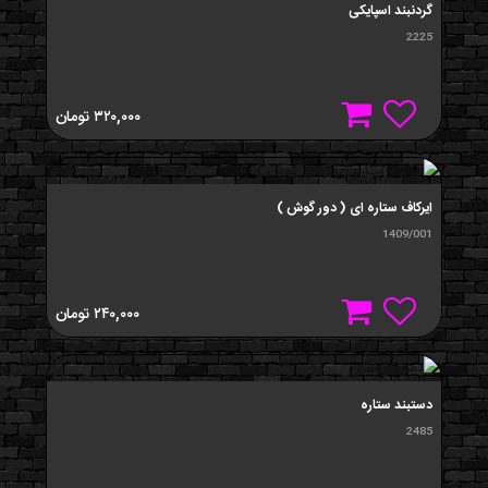
گردنبند اسپایکی
2225
۳۲۰,۰۰۰
تومان
ايرکاف ستاره ای ( دور گوش )
1409/001
۲۴۰,۰۰۰
تومان
دستبند ستاره
2485