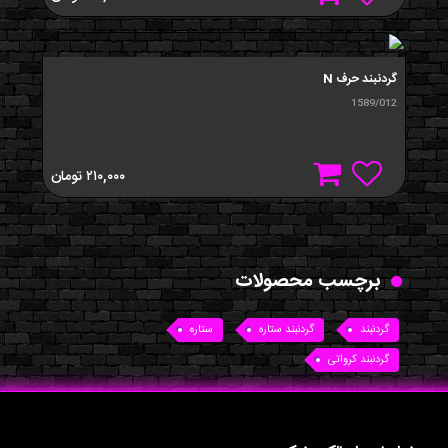
گردنبند حرف N
1589/012
۲۱۰,۰۰۰
تومان
برچسب محصولات
گردنبند
گردنبند ستاره
ستاره
گردنبند کرواتی