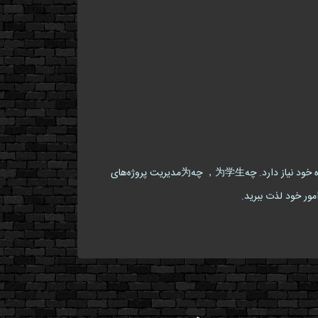
کلاسور ارائه شده توسط بومرنگ شاپ بیش از یک وسیله ساده است؛它是 یک ابزار کاربردی برای هرکسی که به نظم و کارایی در کارهای روزمره خود نیاز دارد. چه为学生， چه为مدیریت پروژه‌های