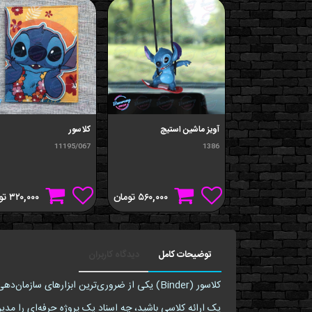
آويز ماشين استيچ
کلاسور
11195/067
1386
۵۶۰,۰۰۰
تومان
۳۲۰,۰۰۰
تو
توضیحات کامل
دیدگاه کاربران
یک ارائه کلاسی باشید، چه اسناد یک پروژه حرفه‌ای را مدی