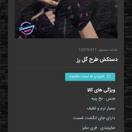
شناسه محصول: 10379/017
دستکش طرح گل رز
افزودن به لیست مقایسه
ویژگی های کالا
جنس : نخ پنبه
بسیار نرم و لطیف
دارای جای انگشت شست
سایزبندی : فری سایز