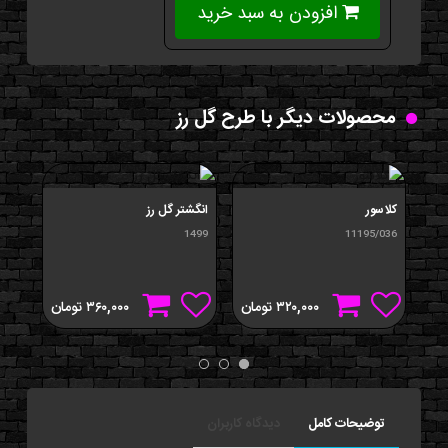
افزودن به سبد خرید
محصولات دیگر با طرح گل رز
کلاسور
انگشتر گل رز
انگش
/004
1499
11195/036
۳۲۰,۰۰۰
تومان
۳۶۰,۰۰۰
تومان
توضیحات کامل
دیدگاه کاربران