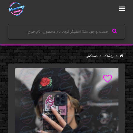
پوشاک
دستکش