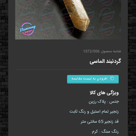
شناسه محصول: 1072/006
گردنبند الماسی
افزودن به لیست مقایسه
ویژگی های کالا
جنس : پلاک رزین
زنجیر تمام استیل و رنگ ثابت
قد زنجیر 65 سانتی متر
رنگ سنگ : کرم