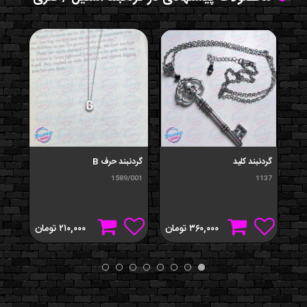
گردنبند کلید
گردنبند حرف B
گردن
589
1589/001
1137
۳۶۰,۰۰۰
تومان
۲۱۰,۰۰۰
تومان