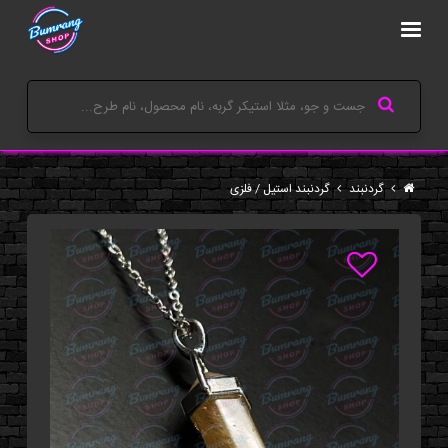
گردنبند
گردنبند استیل / فلزی