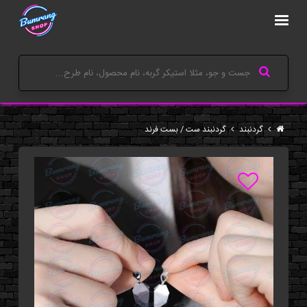
گردنبند
گردنبند ست / بست فرند