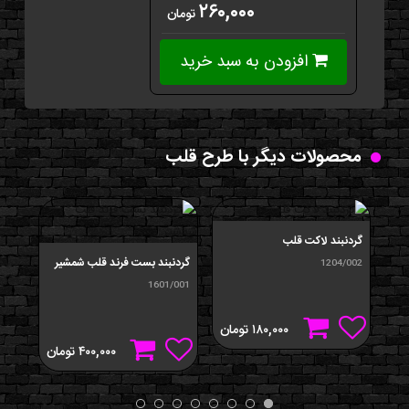
۲۶۰,۰۰۰
تومان
افزودن به سبد خرید
محصولات دیگر با طرح قلب
گردنبند لاکت قلب
پير
گردنبند بست فرند قلب شمشیر
644
1204/002
1601/001
۱۸۰,۰۰۰
تومان
۴۰۰,۰۰۰
تومان