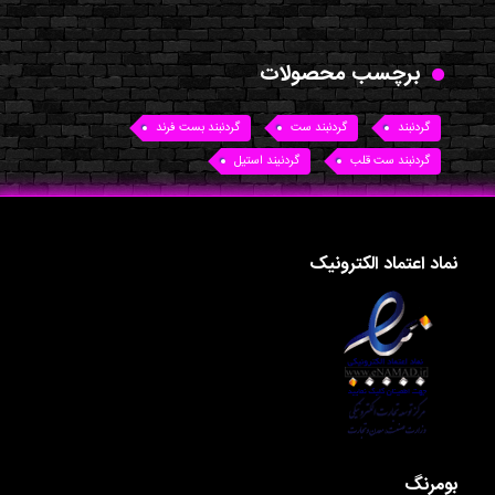
برچسب محصولات
گردنبند
گردنبند ست
گردنبند بست فرند
گردنبند ست قلب
گردنیند استیل
نماد اعتماد الکترونیک
بومرنگ