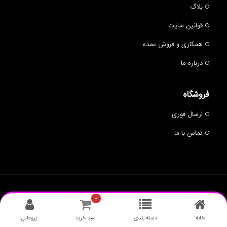
بلاگ
قوانین سایت
همکاری و فروش عمده
درباره ما
فروشگاه
ارسال فوری
تماس با ما
© 2019 BUMRANG - ALL RIGHTS RESERVED.
BUMRANG
۰
طراحی وبسایت
: نارنج سیستم
خانه
دسته بندی
سبد خرید
پروفایل