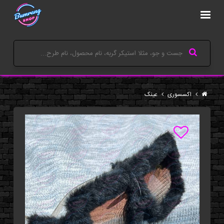
اکسسوری
عینک