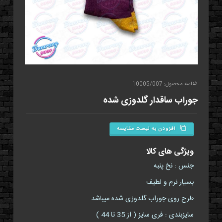
شناسه محصول: 10005/007
جوراب ساقدار گلدوزی شده
افزودن به لیست مقایسه
ویژگی های کالا
جنس : نخ پنبه
بسیار نرم و لطیف
طرح روی جوراب گلدوزی شده میباشد
سایزبندی : فری سایز ( از 35 تا 44 )