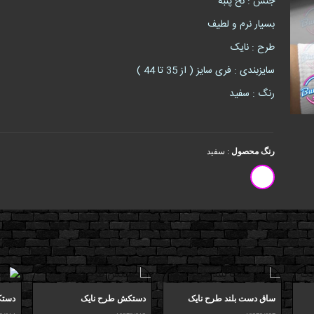
جنس : نخ پنبه
بسیار نرم و لطیف
طرح : نایک
سایزبندی : فری سایز ( از 35 تا 44 )
رنگ : سفید
رنگ محصول
:
سفید
ساق دست بلند طرح نایک
دستکش طرح نایک
دستک