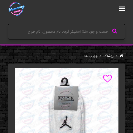
پوشاک
جوراب ها