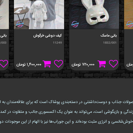
بانی ماسک
کيف دوشی خرگوش
بانی
/003
11249
1832/001
مان
۷۲۰,۰۰۰
تومان
۱,۴۰۰,۰۰۰
تومان
رح خرگوش (Bunny Socks) یکی از محصولات جذاب و دوست‌داشتنی در دسته‌بندی پوشاک است که برای علا
Bu) که نمادی از شادی، سرزندگی و بازیگوشی است، می‌تواند به عنوان یک اکسسوری جالب و متفاوت
وش‌شانسی و انرژی مثبت بوده‌اند و این جوراب‌ها نیز با الهام از این موجودات 