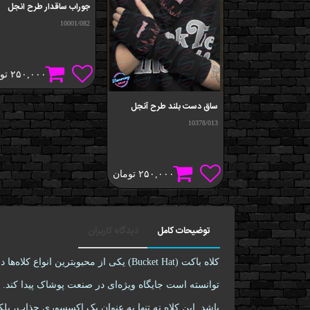
جوراب ساقدار طرح انجل
10001/082
۲۵۰,۰۰۰
تو
ساق دست بلند طرح آنجل
10378/013
۲۵۰,۰۰۰
تومان
توضیحات کامل
دیدگاه کاربران
کلاه باکت (Bucket Hat) یکی از محبوب
توانسته است جایگاه ویژه‌ای در صنعت پوشاک پیدا کند.
باشد. این کلاه نه تنها به عنوان یک اکسسوری جذاب، بلک