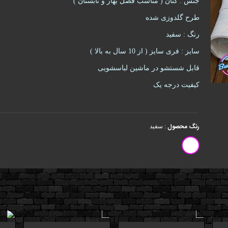
جنس : کتان ( مناسب فصل بهار و تابستان )
طرح گلدوزی شده
رنگ : سفید
سایز : فری سایز ( از 10 سال به بالا )
قابل شستشو در ماشین لباسشویی
کیفیت درجه یک
رنگ محصول
:
سفید