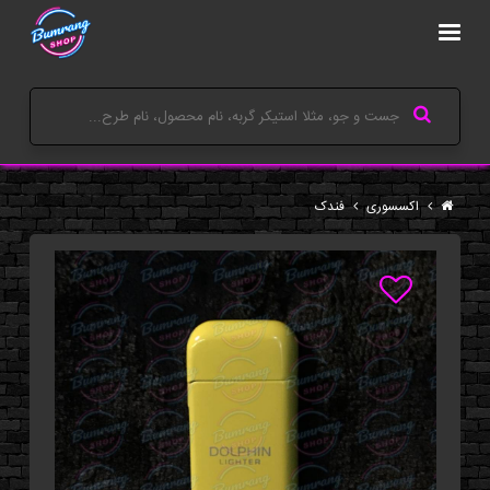
اکسسوری
فندک