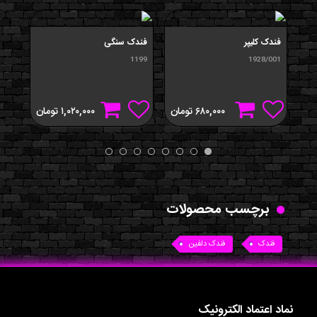
فندک کليپر
فندک سنگی
فندک
194
1199
1928/001
۶۸۰,۰۰۰
تومان
۱,۰۲۰,۰۰۰
تومان
برچسب محصولات
فندک
فندک دلفین
نماد اعتماد الکترونیک