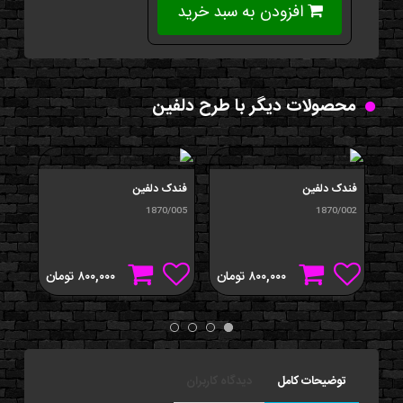
افزودن به سبد خرید
محصولات دیگر با طرح دلفین
فندک دلفين
فندک دلفين
فند
/004
1870/005
1870/002
۸۰۰,۰۰۰
تومان
۸۰۰,۰۰۰
تومان
توضیحات کامل
دیدگاه کاربران