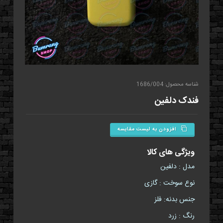
شناسه محصول: 1686/004
فندک دلفين
افزودن به لیست مقایسه
ویژگی های کالا
مدل : دلفین
نوع سوخت : گازی
جنس بدنه: فلز
رنگ : زرد