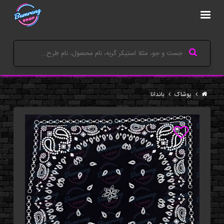
پوشاک
باندانا