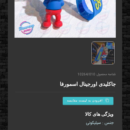
شناسه محصول: 10264/010
جاکلیدی اورجينال اسمورفا
افزودن به لیست مقایسه
ویژگی های کالا
جنس : سیلیکونی