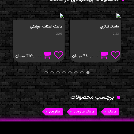
ماسک تئاتری
ماسک اسکلت اسپایکی
ماس
1858
2205
2163
۴۸۰,۰۰۰
تومان
۳۵۲,۰۰۰
تومان
برچسب محصولات
ماسک
ماسک هالووین
هالووین