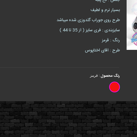
جنس : نخ پنبه
بسیار نرم و لطیف
طرح روی جوراب گلدوزی شده میباشد
سایزبندی : فری سایز ( از 35 تا 44 )
رنگ : قرمز
طرح : اقای اختاپوس
رنگ محصول
:
قرمز