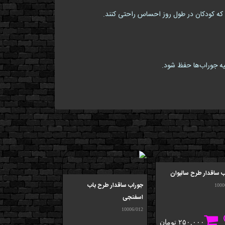
 که کودکان در طول روز احساس راحتی کنند.
لیه جوراب‌ها حفظ شود.
 ساقدار طرح سالیوان
جوراب ساقدار طرح ق
جوراب ساقدار طرح باب
10006/011
1000
اسفنجی
10006/012
۲۵۰,۰۰۰
تومان
۰,۰۰۰