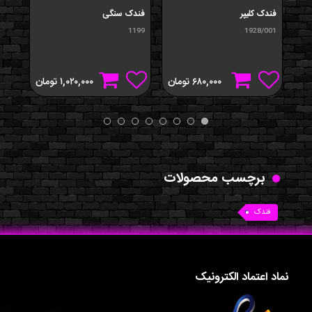
فندک کليپر
فندک سنگی
فندک
194
1199
1928/001
۶۸۰,۰۰۰
تومان
۱,۰۲۰,۰۰۰
تومان
برچسب محصولات
فندک
نماد اعتماد الکترونیک