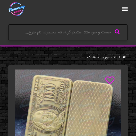
اکسسوری
فندک