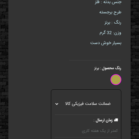
جنس بدنه : فلز
طرح برجسته
رنگ : برنز
وزن: 32 گرم
بسیار خوش دست
رنگ محصول
:
برنز
زمان ارسال
:
کمتر از یک هفته کاری