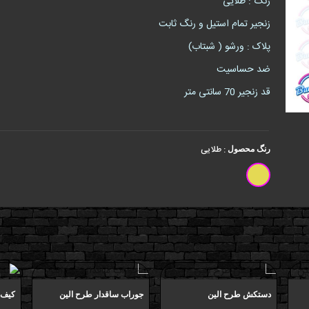
رنگ : طلایی
زنجیر تمام استیل و رنگ ثابت
پلاک : ورشو ( شبتاب)
ضد حساسیت
قد زنجیر 70 سانتی متر
:
طلایی
رنگ محصول
دستکش طرح الین
جوراب ساقدار طرح الین
کیف پ